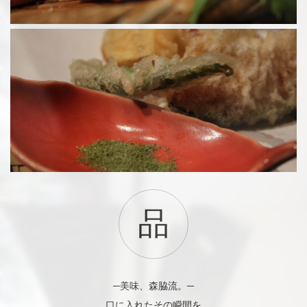
品
─美味、森脇流。─
口に入れたその瞬間を