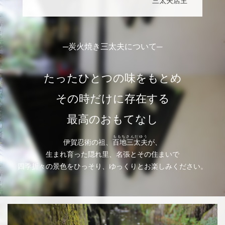
三太夫店主
─炭火焼き三太夫について─
たったひとつの味をもとめ
その時だけに存在する
最高のおもてなし
ももちさんだゆう
伊賀忍術の祖、
百地三太夫
が、
生まれ育った隠れ里、名張とその住まいで
四季折々の景色をひっそり、ゆっくりとお楽しみください。